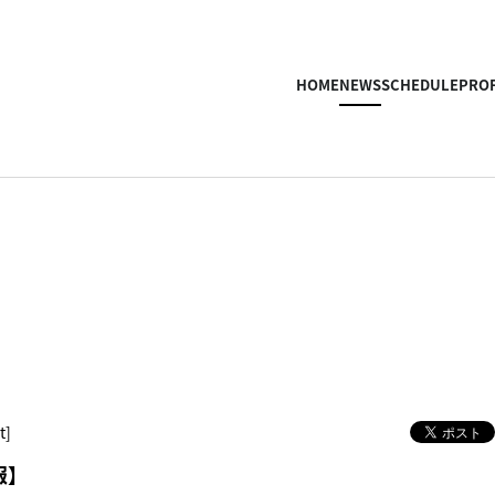
HOME
NEWS
SCHEDULE
PROF
t]
報】