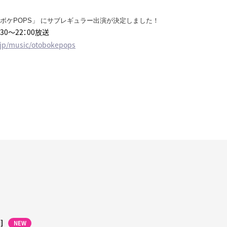
「音ボケPOPS」 にサブレギュラー出演が決定しました！
30～22：00放送
v.jp/music/otobokepops
i]
NEW