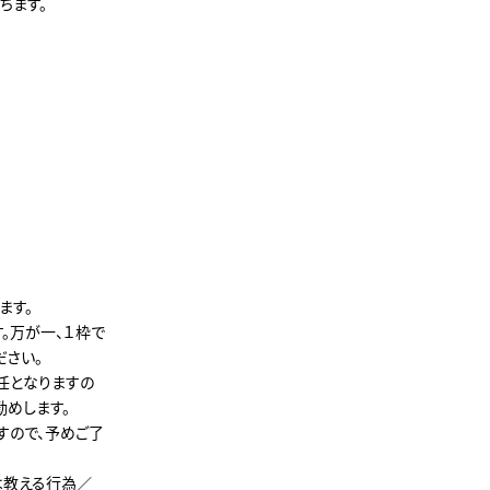
ちます。
ます。
。万が一、１枠で
ださい。
任となりますの
勧めします。
すので、予めご了
は教える行為／