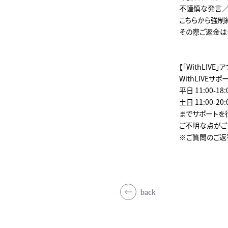
不謹慎な発言／
こちらから強制
その際ご返金は
【「WithLI
WithLIVEサポート
平日 11:00-18:
土日 11:00-20:
までサポートを
ご不明な点がご
※ご質問のご返
back