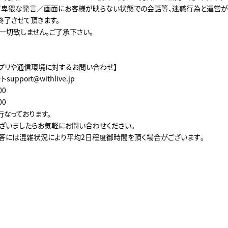
卑猥な発言／画面にお客様が映らない状態での会話等、迷惑行為と運営が
終了させて頂きます。
一切致しません。ご了承下さい。
VE」アプリや通信環境に対するお問い合わせ】
support@withlive.jp
00
00
行なっております。
ざいましたらお気軽にお問い合わせください。
答には混雑状況により平均2日程度御時間を頂く場合がございます｡