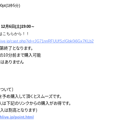
pt(1枠5分)
2月6日(土)19:00～
はこちらから！！
hlive.jp/cast.php?id=rJG71nnRFUUfSzlGbk0j6Gx7KLb2
第終了となります。
の10分前まで購入可能
はありません
ついて〕
を予め購入して頂くとスムーズです。
入は下記のリンクからの購入がお得です。
購入は割高となります)
hlive.jp/point.html