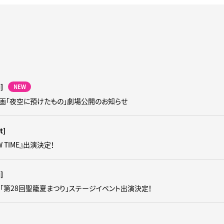
i]
NEW
画「夜空に預けたもの」劇場公開のお知らせ
t]
OW TIME』出演決定！
i]
催「第28回聖籠夏まつり」ステージイベント出演決定！