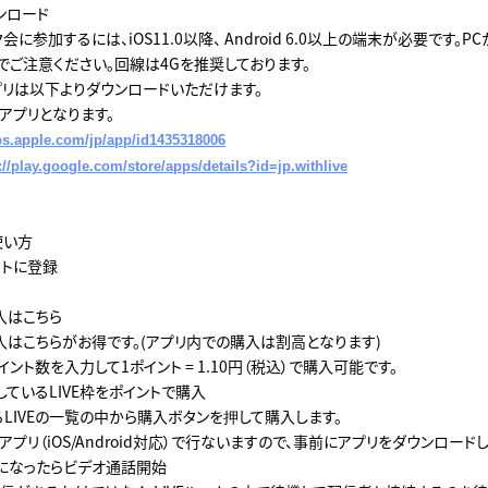
ンロード
会に参加するには、iOS11.0以降、 Android 6.0以上の端末が必要です。
でご注意ください。回線は4Gを推奨しております。
E」アプリは以下よりダウンロードいただけます。
アプリとなります。
pps.apple.com/jp/app/id1435318006
://play.google.com/store/apps/details?id=jp.withlive
の使い方
サイトに登録
入はこちら
入はこちらがお得です。(アプリ内での購入は割高となります)
ント数を入力して1ポイント = 1.10円（税込）で購入可能です。
ているLIVE枠をポイントで購入
るLIVEの一覧の中から購入ボタンを押して購入します。
プリ（iOS/Android対応）で行ないますので、事前にアプリをダウンロード
刻になったらビデオ通話開始