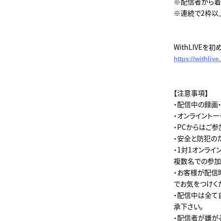
※配信者から着
※連続で2枠以
WithLIVE
https://withliv
【注意事項】
・配信中の録画
・オンライントーク
・PCからはご
・安全と防犯の
・1対1オンラ
複数名での参加
・お客様が配信
でお気をつけく
・配信中は全て
承下さい。
・配信者が嫌が