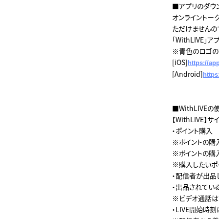
■アプリのダウ
オンライントーク
ただけませんの
「WithLIV
※青色のロゴの
[iOS]
https://a
[Android]
https
■WithLIVE
【WithLIVE】
・ポイント購入
※ポイントの購
※ポイントの購
※購入したいポイ
・配信者が出品し
・出品されてい
※ビデオ通話はア
・LIVE開始時