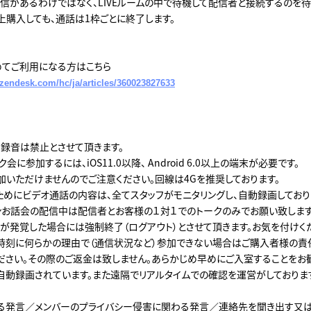
信があるわけではなく、LIVEルームの中で待機して配信者と接続するのを待
上購入しても、通話は1枠ごとに終了します。
を初めてご利用になる方はこちら
e.zendesk.com/hc/ja/articles/360023827633
・録音は禁止とさせて頂きます。
会に参加するには、iOS11.0以降、 Android 6.0以上の端末が必要です。
参加いただけませんのでご注意ください。回線は4Gを推奨しております。
ためにビデオ通話の内容は、全てスタッフがモニタリングし、自動録画しており
インお話会の配信中は配信者とお客様の１対１でのトークのみでお願い致します
が発覚した場合には強制終了（ログアウト）とさせて頂きます。お気を付けく
時刻に何らかの理由で（通信状況など）参加できない場合はご購入者様の責
ださい。その際のご返金は致しません。あらかじめ早めにご入室することをお
自動録画されています。また遠隔でリアルタイムでの確認を運営がしておりま
る発言／メンバーのプライバシー侵害に関わる発言／連絡先を聞き出す又