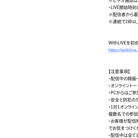
・LIVE開始時
※配信者から着
※連続で2枠以
WithLIVE
https://withliv
【注意事項】
・配信中の録画
・オンライントーク
・PCからはご
・安全と防犯の
・1対1オンラ
複数名での参加
・お客様が配信
でお気をつけく
・配信中は全て