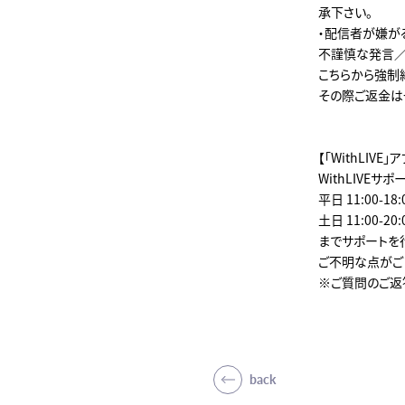
承下さい。
・配信者が嫌が
不謹慎な発言／
こちらから強制
その際ご返金は
【「WithLI
WithLIVEサポート
平日 11:00-18:
土日 11:00-20:
までサポートを
ご不明な点がご
※ご質問のご返
back