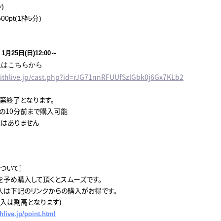
)
0pt(1枠5分)
月25日(日)12:00～
入はこちらから
ithlive.jp/cast.php?id=rJG71nnRFUUfSzlGbk0j6Gx7KLb2
第終了となります。
の10分前まで購入可能
はありません
ついて〕
を予め購入して頂くとスムーズです。
入は下記のリンクからの購入がお得です。
購入は割高となります)
hlive.jp/point.html