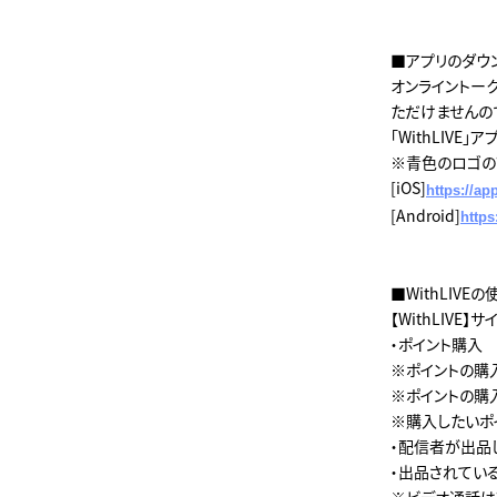
■アプリのダウ
オンライントーク
ただけませんの
「WithLIV
※青色のロゴの
[iOS]
https://a
[Android]
https
■WithLIVE
【WithLIVE】
・ポイント購入
※ポイントの購
※ポイントの購
※購入したいポイ
・配信者が出品し
・出品されてい
※ビデオ通話はア