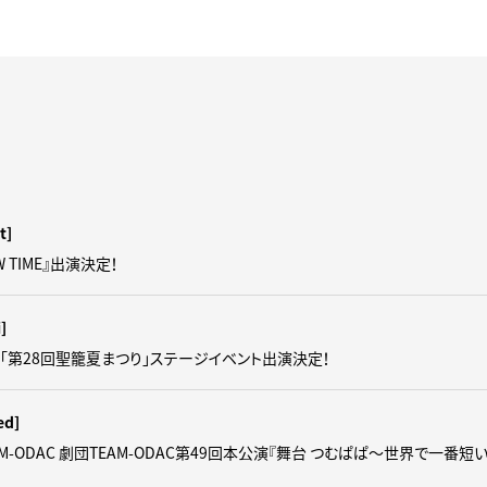
t]
OW TIME』出演決定！
i]
催「第28回聖籠夏まつり」ステージイベント出演決定！
ed]
M-ODAC 劇団TEAM-ODAC第49回本公演『舞台 つむぱぱ～世界で一番