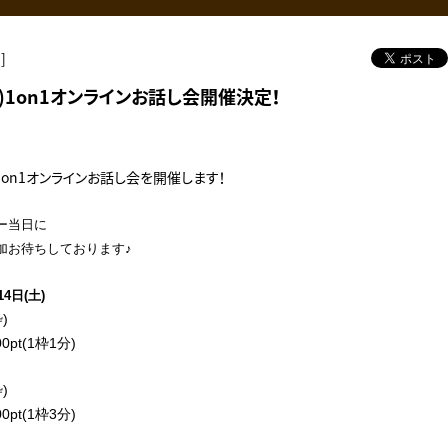
]
土)1on1オンラインお話し会開催決定！
に1on1オンラインお話し会を開催します！
ー当日に
加お待ちしております♪
4日(土)
)
pt(1枠1分)
)
pt(1枠3分)