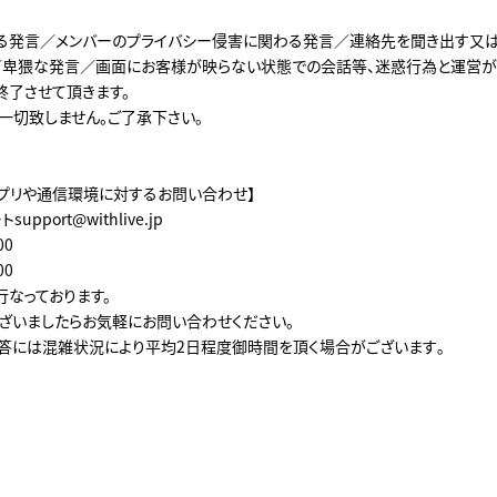
る発言／メンバーのプライバシー侵害に関わる発言／連絡先を聞き出す又
卑猥な発言／画面にお客様が映らない状態での会話等、迷惑行為と運営が
終了させて頂きます。
一切致しません。ご了承下さい。
VE」アプリや通信環境に対するお問い合わせ】
support@withlive.jp
00
00
行なっております。
ざいましたらお気軽にお問い合わせください。
答には混雑状況により平均2日程度御時間を頂く場合がございます｡