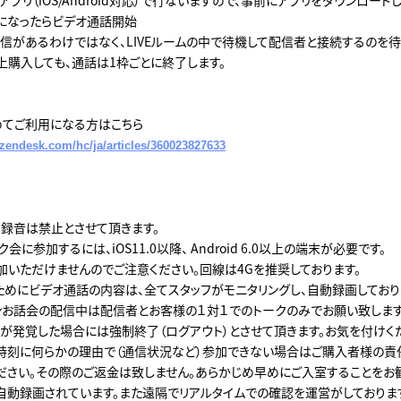
刻になったらビデオ通話開始
信があるわけではなく、LIVEルームの中で待機して配信者と接続するのを待
上購入しても、通話は1枠ごとに終了します。
を初めてご利用になる方はこちら
e.zendesk.com/hc/ja/articles/360023827633
・録音は禁止とさせて頂きます。
会に参加するには、iOS11.0以降、 Android 6.0以上の端末が必要です。
参加いただけませんのでご注意ください。回線は4Gを推奨しております。
ためにビデオ通話の内容は、全てスタッフがモニタリングし、自動録画しており
インお話会の配信中は配信者とお客様の１対１でのトークのみでお願い致します
が発覚した場合には強制終了（ログアウト）とさせて頂きます。お気を付けく
時刻に何らかの理由で（通信状況など）参加できない場合はご購入者様の責
ださい。その際のご返金は致しません。あらかじめ早めにご入室することをお
自動録画されています。また遠隔でリアルタイムでの確認を運営がしておりま