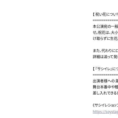
【 祝い花について
============
本公演宛の一般
せ。祝花は、大
け取らずに生花
また、代わりに
詳細は追って発
【 『サシイレ』に
============
出演者様への 
舞台本番中や稽
差し入れできる
《サシイレショップ
https://soyst