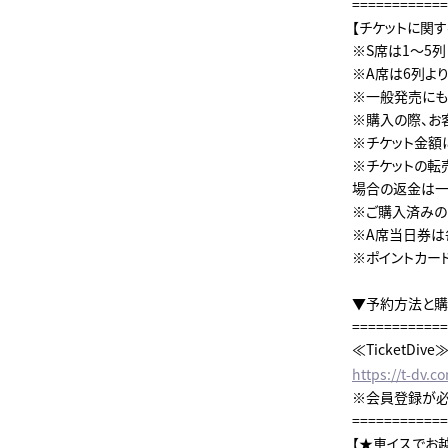
============
【チケットに関
※S席は1～5
※A席は6列よ
※一般発売にも
※購入の際、お
※チケット金額
※チケットの転
場合の返金は一
※ご購入済みの
※A席当日券は
※ポイントカード
▼予約方法と購
============
≪TicketDive
https://t-dv.
※会員登録が必
============
【★車イスでお