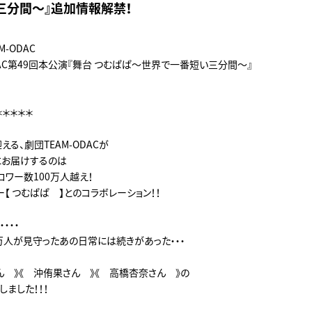
三分間～』追加情報解禁！
-ODAC
DAC第49回本公演『舞台 つむぱぱ～世界で一番短い三分間～』
＊＊＊＊＊
える、劇団TEAM-ODACが
にお届けするのは
フォロワー数100万人越え！
【 つむぱぱ 】とのコラボレーション！！
・・・
0万人が見守ったあの日常には続きがあった・・・
ん 》《 沖侑果さん 》《 高橋杏奈さん 》の
ました！！！