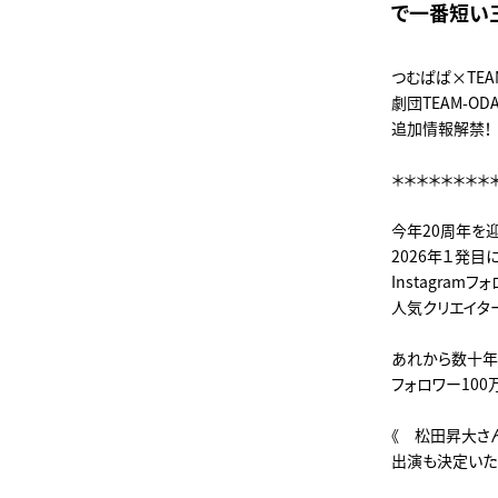
で一番短い
つむぱぱ×TEAM
劇団TEAM-O
追加情報解禁！
＊＊＊＊＊＊＊＊
今年20周年を迎
2026年１発目
Instagram
人気クリエイター
あれから数十年・
フォロワー10
《 松田昇大さ
出演も決定いたし