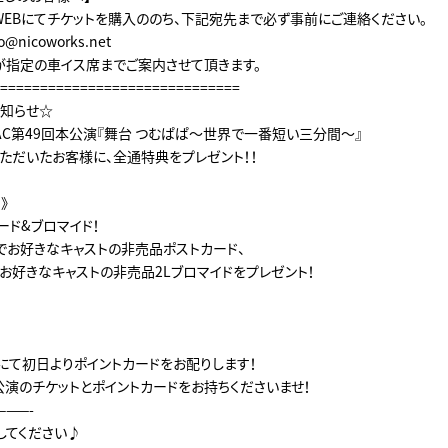
WEBにてチケットを購入ののち、下記宛先まで必ず事前にご連絡ください。
nicoworks.net
が指定の車イス席までご案内させて頂きます。
==============================
知らせ☆
DAC第49回本公演『舞台 つむぱぱ～世界で一番短い三分間～』
ただいたお客様に、全通特典をプレゼント！！
》
ード&ブロマイド！
でお好きなキャストの非売品ポストカード、
お好きなキャストの非売品2Lブロマイドをプレゼント！
にて初日よりポイントカードをお配りします！
公演のチケットとポイントカードをお持ちくださいませ！
———-
してください♪