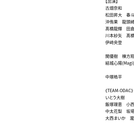
【出演】
古畑奈和
松田昇大 春
沖侑果 龍頭綺
髙橋龍輝 田倉暉久
川本紗矢 髙
伊﨑央登
関優樹 棟方翔也
結城心陽(Mag
中塚皓平
《TEAM-ODAC》
いとう大樹
飯塚理恵 小
中太花梨 坂
大西まいか 瀧澤僚