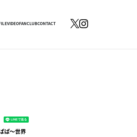
ILE
VIDEO
FANCLUB
CONTACT
むぱぱ～世界