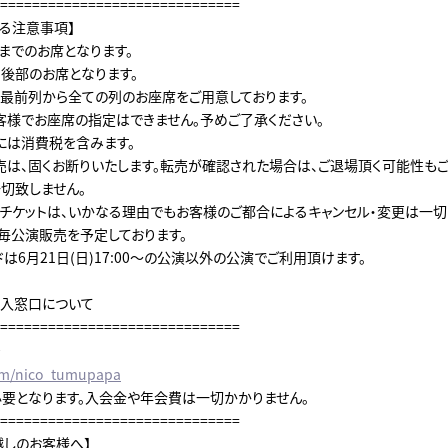
==============================
する注意事項】
列までのお席となります。
り後部のお席となります。
最前列から全ての列のお座席をご用意しております。
客様でお座席の指定はできません。予めご了承ください。
には消費税を含みます。
売は、固くお断りいたします。転売が確認された場合は、ご退場頂く可能性もご
切致しません。
チケットは、いかなる理由でもお客様のご都合によるキャンセル・変更は一切
毎公演販売を予定しております。
は6月21日(日)17:00～の公演以外の公演でご利用頂けます。
入窓口について
==============================
≫
com/nico_tumupapa
要となります。入会金や年会費は一切かかりません。
==============================
越しのお客様へ】