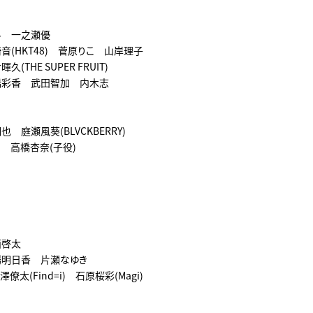
斗 一之瀬優
音(HKT48) 菅原りこ 山岸理子
(THE SUPER FRUIT)
橋彩香 武田智加 内木志
 庭瀬風葵(BLVCKBERRY)
i) 高橋杏奈(子役)
西啓太
場明日香 片瀬なゆき
太(Find=i) 石原桜彩(Magi)