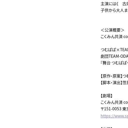
主演には《 古
子供から大人ま
＜公演概要＞
こくみん共済 c
つむぱぱ×TEAM
劇団TEAM-O
『舞台 つむぱ
【原作・原案】つ
【脚本・演出】笠原
【劇場】
こくみん共済 c
〒151-0053
https://www.s