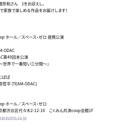
畑奈和さん 》をお迎えし、
で家族で楽しめる作品をお届けします！
oop ホール／スペース・ゼロ 提携公演
-ODAC
DAC第49回本公演
ぱ～世界で一番短い三分間～』
むぱぱ
哲平（TEAM-ODAC)
oop ホール／スペース・ゼロ
 東京都渋谷区代々木2-12-10 こくみん共済coop会館1F
pacezero.co.jp